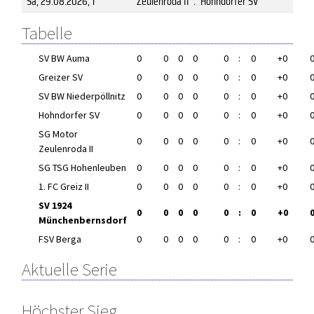
Sa, 29.08.2026
, 1
Zeulenroda II
:
Hohndorfer SV
Tabelle
SV BW Auma
0
0
0
0
0
:
0
+0
Greizer SV
0
0
0
0
0
:
0
+0
SV BW Niederpöllnitz
0
0
0
0
0
:
0
+0
Hohndorfer SV
0
0
0
0
0
:
0
+0
SG Motor
0
0
0
0
0
:
0
+0
Zeulenroda II
SG TSG Hohenleuben
0
0
0
0
0
:
0
+0
1. FC Greiz II
0
0
0
0
0
:
0
+0
SV 1924
0
0
0
0
0
:
0
+0
Münchenbernsdorf
FSV Berga
0
0
0
0
0
:
0
+0
Aktuelle Serie
Höchster Sieg