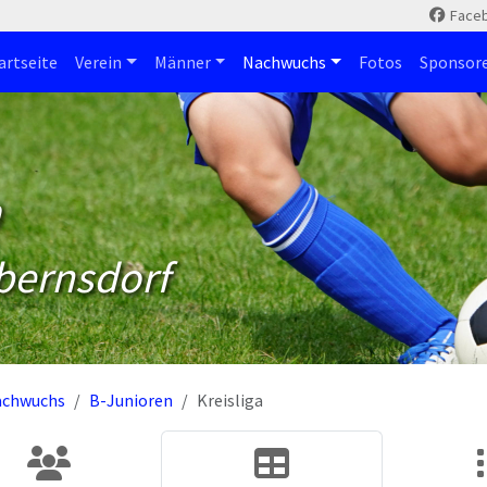
Face
artseite
Verein
Männer
Nachwuchs
Fotos
Sponsor
m
bernsdorf
achwuchs
B-Junioren
Kreisliga