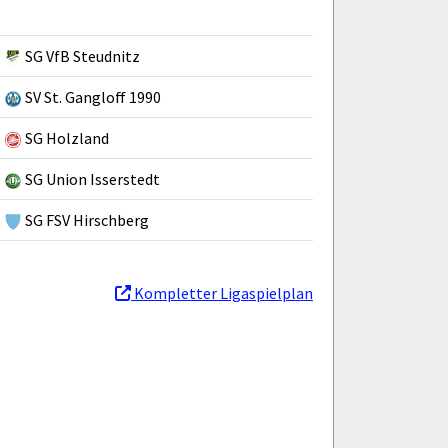
SG VfB Steudnitz
SV St. Gangloff 1990
SG Holzland
SG Union Isserstedt
SG FSV Hirschberg
Kompletter Ligaspielplan