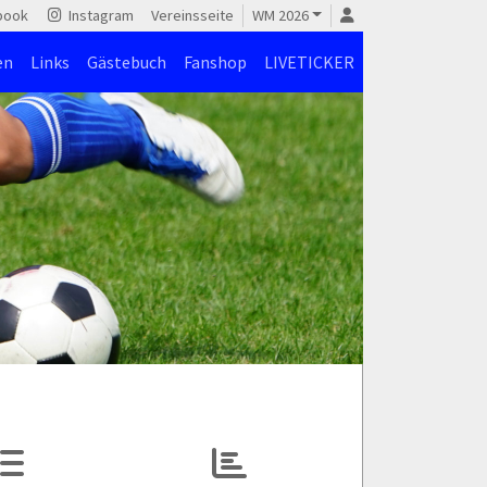
book
Instagram
Vereinsseite
WM 2026
en
Links
Gästebuch
Fanshop
LIVETICKER