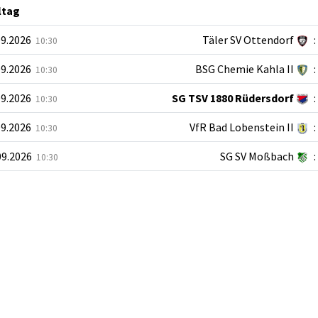
ltag
09.2026
Täler SV Ottendorf
:
10:30
09.2026
BSG Chemie Kahla II
:
10:30
09.2026
SG TSV 1880 Rüdersdorf
:
10:30
09.2026
VfR Bad Lobenstein II
:
10:30
09.2026
SG SV Moßbach
:
10:30