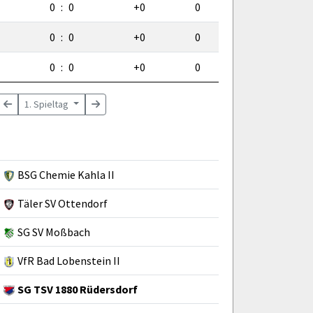
0
:
0
+0
0
0
:
0
+0
0
0
:
0
+0
0
1. Spieltag
BSG Chemie Kahla II
Täler SV Ottendorf
SG SV Moßbach
VfR Bad Lobenstein II
SG TSV 1880 Rüdersdorf