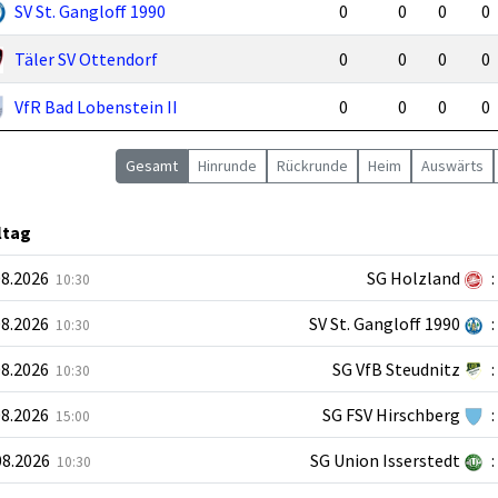
SV St. Gangloff 1990
0
0
0
0
Täler SV Ottendorf
0
0
0
0
VfR Bad Lobenstein II
0
0
0
0
Gesamt
Hin
runde
Rück
runde
Heim
Auswärts
ltag
08.2026
SG Holzland
:
10:30
08.2026
SV St. Gangloff 1990
:
10:30
08.2026
SG VfB Steudnitz
:
10:30
08.2026
SG FSV Hirschberg
:
15:00
08.2026
SG Union Isserstedt
:
10:30