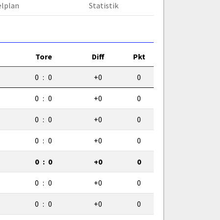
elplan
Statistik
Tore
Diff
Pkt
0
:
0
+0
0
0
:
0
+0
0
0
:
0
+0
0
0
:
0
+0
0
0
:
0
+0
0
0
:
0
+0
0
0
:
0
+0
0