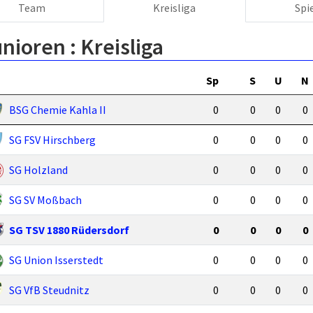
Team
Kreisliga
Spi
unioren :
Kreisliga
Sp
S
U
N
BSG Chemie Kahla II
0
0
0
0
SG FSV Hirschberg
0
0
0
0
SG Holzland
0
0
0
0
SG SV Moßbach
0
0
0
0
SG TSV 1880 Rüdersdorf
0
0
0
0
SG Union Isserstedt
0
0
0
0
SG VfB Steudnitz
0
0
0
0