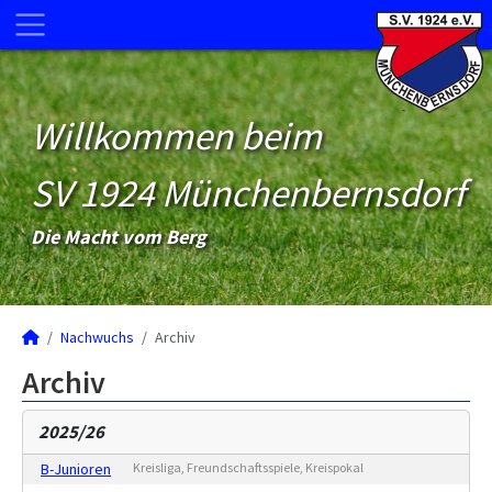
Willkommen beim
SV 1924 Münchenbernsdorf
Die Macht vom Berg
Nachwuchs
Archiv
Archiv
2025/26
B-Junioren
Kreisliga, Freundschaftsspiele, Kreispokal