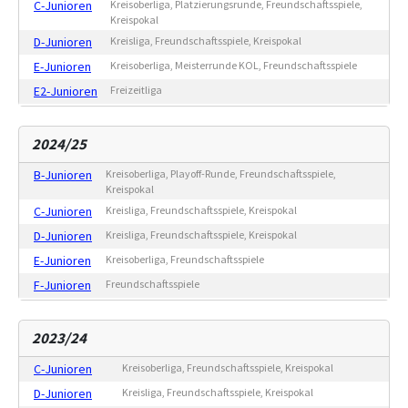
C-Junioren
Kreisoberliga, Platzierungsrunde, Freundschaftsspiele,
Kreispokal
D-Junioren
Kreisliga, Freundschaftsspiele, Kreispokal
E-Junioren
Kreisoberliga, Meisterrunde KOL, Freundschaftsspiele
E2-Junioren
Freizeitliga
G-Junioren
Freundschaftsspiele
2024/25
B-Junioren
Kreisoberliga, Playoff-Runde, Freundschaftsspiele,
Kreispokal
C-Junioren
Kreisliga, Freundschaftsspiele, Kreispokal
D-Junioren
Kreisliga, Freundschaftsspiele, Kreispokal
E-Junioren
Kreisoberliga, Freundschaftsspiele
F-Junioren
Freundschaftsspiele
G-Junioren
Freundschaftsspiele
2023/24
C-Junioren
Kreisoberliga, Freundschaftsspiele, Kreispokal
D-Junioren
Kreisliga, Freundschaftsspiele, Kreispokal