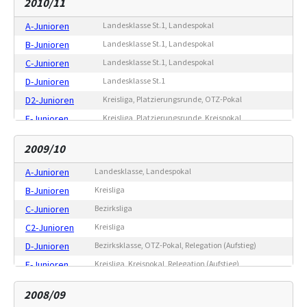
2010/11
A-Junioren
Landesklasse St.1, Landespokal
B-Junioren
Landesklasse St.1, Landespokal
C-Junioren
Landesklasse St.1, Landespokal
D-Junioren
Landesklasse St.1
D2-Junioren
Kreisliga, Platzierungsrunde, OTZ-Pokal
E-Junioren
Kreisliga, Platzierungsrunde, Kreispokal
F-Junioren
Kreisliga, Platzierungsrunde, Kreispokal
2009/10
G-Junioren
Freundschaftsspiele
A-Junioren
Landesklasse, Landespokal
B-Junioren
Kreisliga
C-Junioren
Bezirksliga
C2-Junioren
Kreisliga
D-Junioren
Bezirksklasse, OTZ-Pokal, Relegation (Aufstieg)
E-Junioren
Kreisliga, Kreispokal, Relegation (Aufstieg)
F-Junioren
Kreisliga, Platzierungsrunde, Kreispokal
2008/09