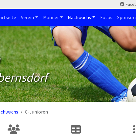
Face
artseite
Verein
Männer
Nachwuchs
Fotos
Sponsor
m
bernsdorf
achwuchs
C-Junioren