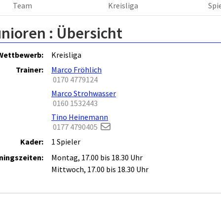
Team
Kreisliga
Spi
nioren :
Übersicht
Wettbewerb:
Kreisliga
Trainer:
Marco Fröhlich
0170 4779124
Marco Strohwasser
0160 1532443
Tino Heinemann
0177 4790405
Kader:
1 Spieler
ningszeiten:
Montag, 17.00 bis 18.30 Uhr
Mittwoch, 17.00 bis 18.30 Uhr