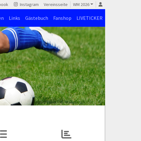
book
Instagram
Vereinsseite
WM 2026
en
Links
Gästebuch
Fanshop
LIVETICKER