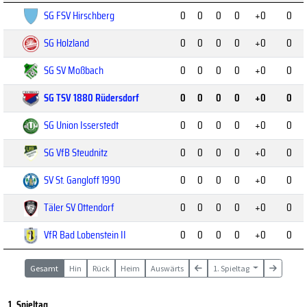
SG FSV Hirschberg
0
0
0
0
+0
0
SG Holzland
0
0
0
0
+0
0
SG SV Moßbach
0
0
0
0
+0
0
SG TSV 1880 Rüdersdorf
0
0
0
0
+0
0
SG Union Isserstedt
0
0
0
0
+0
0
SG VfB Steudnitz
0
0
0
0
+0
0
SV St. Gangloff 1990
0
0
0
0
+0
0
Täler SV Ottendorf
0
0
0
0
+0
0
VfR Bad Lobenstein II
0
0
0
0
+0
0
Gesamt
Hin
Rück
Heim
Auswärts
1. Spieltag
1. Spieltag