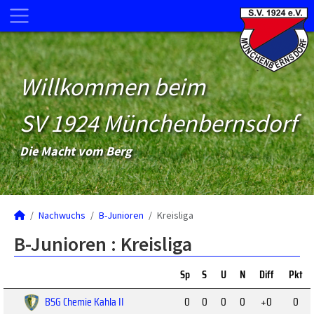
Willkommen beim
SV 1924 Münchenbernsdorf
Die Macht vom Berg
Nachwuchs
B-Junioren
Kreisliga
B-Junioren :
Kreisliga
Sp
S
U
N
Diff
Pkt
BSG Chemie Kahla II
0
0
0
0
+0
0