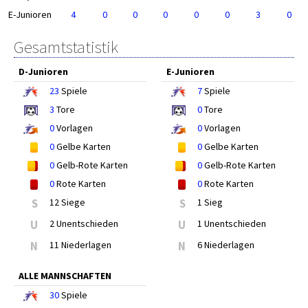
E-Junioren
4
0
0
0
0
0
3
0
Gesamtstatistik
D-Junioren
E-Junioren
23
Spiele
7
Spiele
3
Tore
0
Tore
0
Vorlagen
0
Vorlagen
0
Gelbe Karten
0
Gelbe Karten
0
Gelb-Rote Karten
0
Gelb-Rote Karten
0
Rote Karten
0
Rote Karten
S
12 Siege
S
1 Sieg
U
2 Unentschieden
U
1 Unentschieden
N
11 Niederlagen
N
6 Niederlagen
ALLE MANNSCHAFTEN
30
Spiele