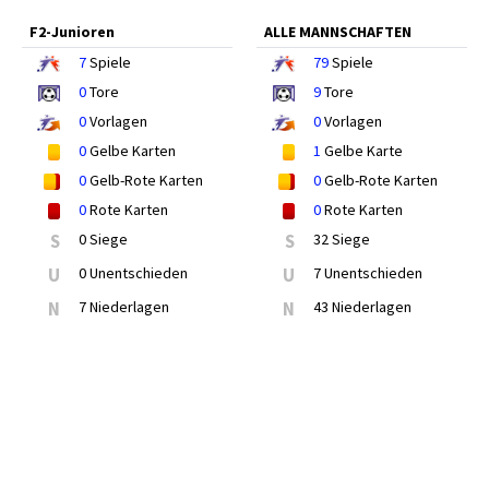
F2-Junioren
ALLE MANNSCHAFTEN
7
Spiele
79
Spiele
0
Tore
9
Tore
0
Vorlagen
0
Vorlagen
0
Gelbe Karten
1
Gelbe Karte
0
Gelb-Rote Karten
0
Gelb-Rote Karten
0
Rote Karten
0
Rote Karten
S
0 Siege
S
32 Siege
U
0 Unentschieden
U
7 Unentschieden
N
7 Niederlagen
N
43 Niederlagen