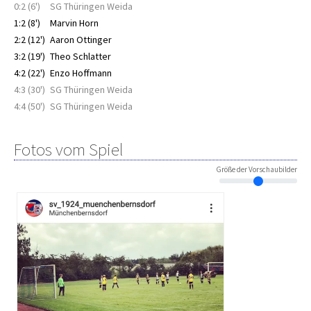
0:2 (6')
SG Thüringen Weida
1:2 (8')
Marvin Horn
2:2 (12')
Aaron Ottinger
3:2 (19')
Theo Schlatter
4:2 (22')
Enzo Hoffmann
4:3 (30')
SG Thüringen Weida
4:4 (50')
SG Thüringen Weida
Fotos vom Spiel
Größe der Vorschaubilder