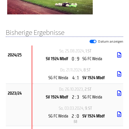
Bisherige Ergebnisse
Datum anzeigen
So, 25.08.2024
, 1.ST
2024/25
0 : 9
SV 1924 Mbdf
SG FC Weida
Do, 21.11.2024
, 8.ST
4 : 1
SG FC Weida
SV 1924 Mbdf
Do, 26.10.2023
, 2.ST
2023/24
2 : 3
SV 1924 Mbdf
SG FC Weida
So, 03.03.2024
, 9.ST
2 : 0
SG FC Weida
SV 1924 Mbdf
(
U
)