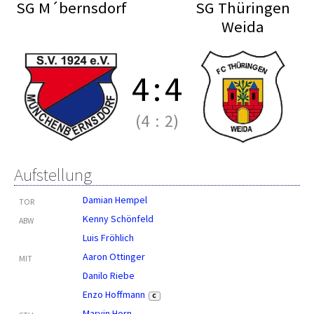
SG M´bernsdorf
SG Thüringen
Weida
4
:
4
(4
:
2)
Aufstellung
Damian Hempel
TOR
Kenny Schönfeld
ABW
Luis Fröhlich
Aaron Ottinger
MIT
Danilo Riebe
Enzo Hoffmann
C
Marvin Horn