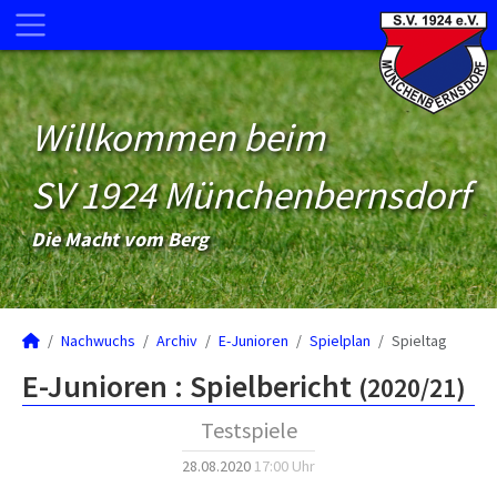
Willkommen beim
SV 1924 Münchenbernsdorf
Die Macht vom Berg
Nachwuchs
Archiv
E-Junioren
Spielplan
Spieltag
E-Junioren :
Spielbericht
(2020/21)
Testspiele
28.08.2020
17:00 Uhr