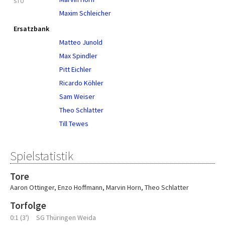
STU
Maxim Schleicher
Ersatzbank
Matteo Junold
Max Spindler
Pitt Eichler
Ricardo Köhler
Sam Weiser
Theo Schlatter
Till Tewes
Spielstatistik
Tore
Aaron Ottinger
,
Enzo Hoffmann
,
Marvin Horn
,
Theo Schlatter
Torfolge
0:1 (3')
SG Thüringen Weida