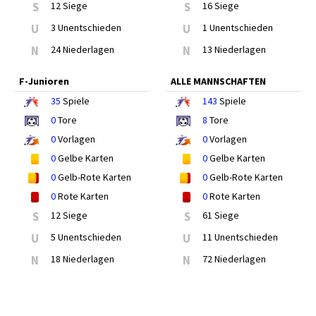
S
12 Siege
S
16 Siege
U
3 Unentschieden
U
1 Unentschieden
N
24 Niederlagen
N
13 Niederlagen
F-Junioren
ALLE MANNSCHAFTEN
35
Spiele
143
Spiele
0
Tore
8
Tore
0
Vorlagen
0
Vorlagen
0
Gelbe Karten
0
Gelbe Karten
0
Gelb-Rote Karten
0
Gelb-Rote Karten
0
Rote Karten
0
Rote Karten
S
12 Siege
S
61 Siege
U
5 Unentschieden
U
11 Unentschieden
N
18 Niederlagen
N
72 Niederlagen