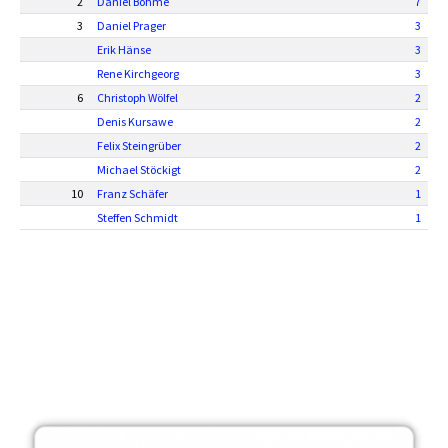
2
Daniel Böhme
7
3
Daniel Prager
3
Erik Hänse
3
Rene Kirchgeorg
3
6
Christoph Wölfel
2
Denis Kursawe
2
Felix Steingrüber
2
Michael Stöckigt
2
10
Franz Schäfer
1
Steffen Schmidt
1