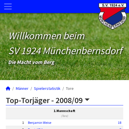
Willkommen beim
SV 1924 Münchenbernsdorf
Die Macht vom Berg
Männer
Spielerstatistik
Tore
Top-Torjäger -
2008/09
1.Mannschaft
(Tore)
1
Benjamin Weise
18