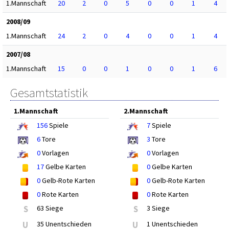
1.Mannschaft
20
2
0
5
0
0
1
4
2008/09
1.Mannschaft
24
2
0
4
0
0
1
4
2007/08
1.Mannschaft
15
0
0
1
0
0
1
6
Gesamtstatistik
1.Mannschaft
2.Mannschaft
156
Spiele
7
Spiele
6
Tore
3
Tore
0
Vorlagen
0
Vorlagen
17
Gelbe Karten
0
Gelbe Karten
0
Gelb-Rote Karten
0
Gelb-Rote Karten
0
Rote Karten
0
Rote Karten
S
63 Siege
S
3 Siege
U
35 Unentschieden
U
1 Unentschieden