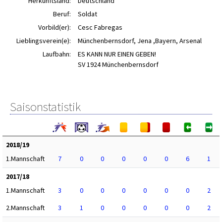
Herkunftsland:
Deutschland
Beruf:
Soldat
Vorbild(er):
Cesc Fabregas
Lieblingsverein(e):
Münchenbernsdorf, Jena ,Bayern, Arsenal
Laufbahn:
ES KANN NUR EINEN GEBEN!
SV 1924 Münchenbernsdorf
Saisonstatistik
2018/19
1.Mannschaft
7
0
0
0
0
0
6
1
2017/18
1.Mannschaft
3
0
0
0
0
0
0
2
2.Mannschaft
3
1
0
0
0
0
0
2