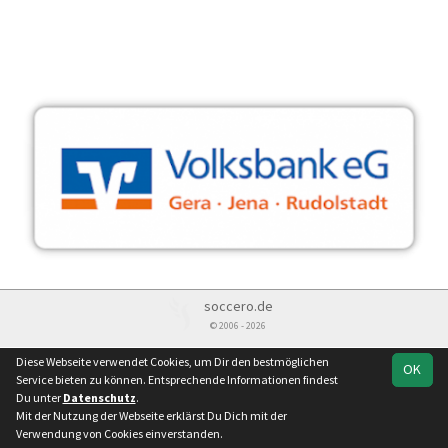
soccero.de
© 2006 - 2026
Besucherstatistik
Impressum
Geburtstage
Kontakt
Diese Webseite verwendet Cookies, um Dir den bestmöglichen
OK
Datenschutz
Service bieten zu können. Entsprechende Informationen findest
Du unter
Datenschutz
.
Mit der Nutzung der Webseite erklärst Du Dich mit der
Verwendung von Cookies einverstanden.