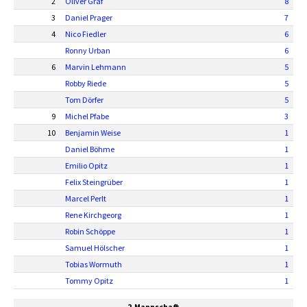
2
Oliver Graf
8
3
Daniel Prager
7
4
Nico Fiedler
6
Ronny Urban
6
6
Marvin Lehmann
5
Robby Riede
5
Tom Dörfer
5
9
Michel Pfabe
3
10
Benjamin Weise
1
Daniel Böhme
1
Emilio Opitz
1
Felix Steingrüber
1
Marcel Perlt
1
Rene Kirchgeorg
1
Robin Schöppe
1
Samuel Hölscher
1
Tobias Wormuth
1
Tommy Opitz
1
2.Mannschaft