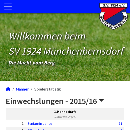
Willkommen beim
SV 1924 Münchenbernsdorf
Die Macht vom Berg
Männer
Spielerstatistik
Einwechslungen -
2015/16
1.Mannschaft
(Einwechslungen)
1
Benjamin Lange
11