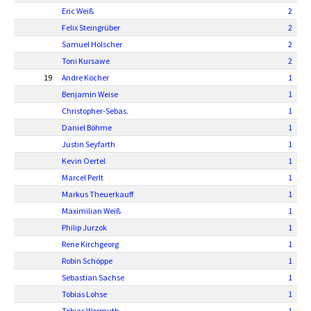
Eric Weiß
2
Felix Steingrüber
2
Samuel Hölscher
2
Toni Kursawe
2
19
Andre Köcher
1
Benjamin Weise
1
Christopher-Sebas.
1
Daniel Böhme
1
Justin Seyfarth
1
Kevin Oertel
1
Marcel Perlt
1
Markus Theuerkauff
1
Maximilian Weiß
1
Philip Jurzok
1
Rene Kirchgeorg
1
Robin Schöppe
1
Sebastian Sachse
1
Tobias Lohse
1
Tobias Wormuth
1