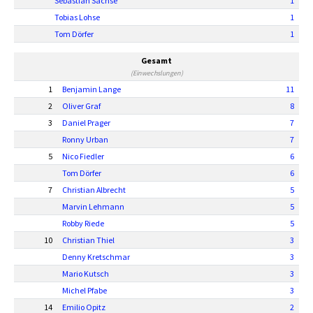
Sebastian Sachse
1
Tobias Lohse
1
Tom Dörfer
1
Gesamt
(Einwechslungen)
1
Benjamin Lange
11
2
Oliver Graf
8
3
Daniel Prager
7
Ronny Urban
7
5
Nico Fiedler
6
Tom Dörfer
6
7
Christian Albrecht
5
Marvin Lehmann
5
Robby Riede
5
10
Christian Thiel
3
Denny Kretschmar
3
Mario Kutsch
3
Michel Pfabe
3
14
Emilio Opitz
2