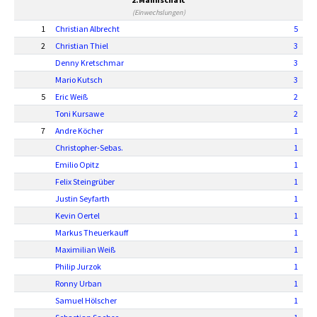
(Einwechslungen)
1
Christian Albrecht
5
2
Christian Thiel
3
Denny Kretschmar
3
Mario Kutsch
3
5
Eric Weiß
2
Toni Kursawe
2
7
Andre Köcher
1
Christopher-Sebas.
1
Emilio Opitz
1
Felix Steingrüber
1
Justin Seyfarth
1
Kevin Oertel
1
Markus Theuerkauff
1
Maximilian Weiß
1
Philip Jurzok
1
Ronny Urban
1
Samuel Hölscher
1