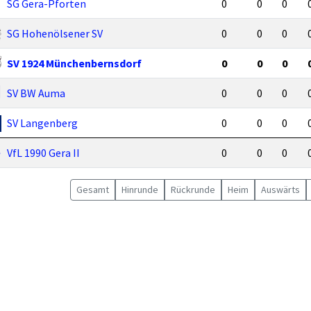
SG Gera-Pforten
0
0
0
SG Hohenölsener SV
0
0
0
SV 1924 Münchenbernsdorf
0
0
0
SV BW Auma
0
0
0
SV Langenberg
0
0
0
VfL 1990 Gera II
0
0
0
Gesamt
Hin
runde
Rück
runde
Heim
Auswärts