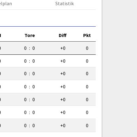
elplan
Statistik
N
Tore
Diff
Pkt
0
0
:
0
+0
0
0
0
:
0
+0
0
0
0
:
0
+0
0
0
0
:
0
+0
0
0
0
:
0
+0
0
0
0
:
0
+0
0
0
0
:
0
+0
0