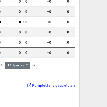
0
0
:
0
+0
0
0
0
:
0
+0
0
0
0
:
0
+0
0
0
0
:
0
+0
0
0
0
:
0
+0
0
0
0
:
0
+0
0
17. Spieltag
Kompletter Ligaspielplan