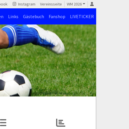
book
Instagram
Vereinsseite
WM 2026
en
Links
Gästebuch
Fanshop
LIVETICKER