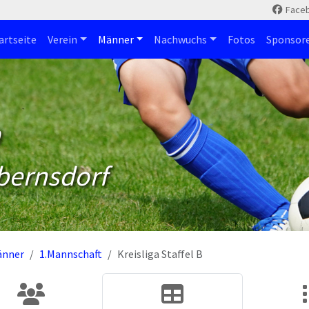
Face
artseite
Verein
Männer
Nachwuchs
Fotos
Sponsor
m
bernsdorf
änner
1.Mannschaft
Kreisliga Staffel B