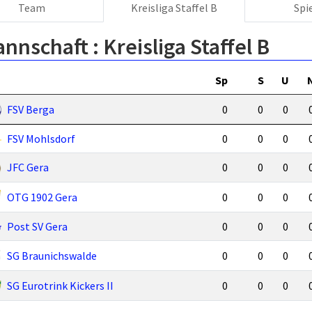
Team
Kreisliga Staffel B
Spi
annschaft :
Kreisliga Staffel B
Sp
S
U
FSV Berga
0
0
0
FSV Mohlsdorf
0
0
0
JFC Gera
0
0
0
OTG 1902 Gera
0
0
0
Post SV Gera
0
0
0
SG Braunichswalde
0
0
0
SG Eurotrink Kickers II
0
0
0