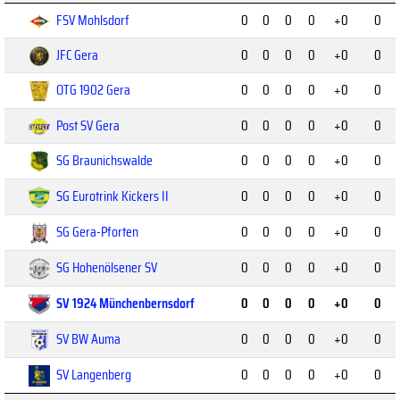
FSV Mohlsdorf
0
0
0
0
+0
0
JFC Gera
0
0
0
0
+0
0
OTG 1902 Gera
0
0
0
0
+0
0
Post SV Gera
0
0
0
0
+0
0
SG Braunichswalde
0
0
0
0
+0
0
SG Eurotrink Kickers II
0
0
0
0
+0
0
SG Gera-Pforten
0
0
0
0
+0
0
SG Hohenölsener SV
0
0
0
0
+0
0
SV 1924 Münchenbernsdorf
0
0
0
0
+0
0
SV BW Auma
0
0
0
0
+0
0
SV Langenberg
0
0
0
0
+0
0