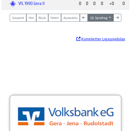
VfL 1990 Gera II
0
0
0
0
+0
0
Gesamt
Hin
Rück
Heim
Auswärts
16. Spieltag
Kompletter Ligaspielplan