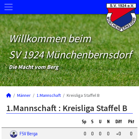
Willkommen beim
SV 1924 Münchenbernsdorf
Die Macht vom Berg
Männer
1.Mannschaft
Kreisliga Staffel B
1.Mannschaft :
Kreisliga Staffel B
Sp
S
U
N
Diff
Pkt
FSV Berga
0
0
0
0
+0
0