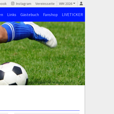
book
Instagram
Vereinsseite
WM 2026
en
Links
Gästebuch
Fanshop
LIVETICKER