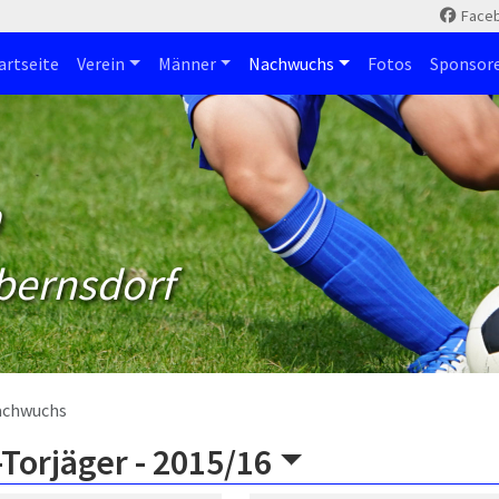
Face
artseite
Verein
Männer
Nachwuchs
Fotos
Sponsor
m
bernsdorf
achwuchs
Torjäger -
2015/16