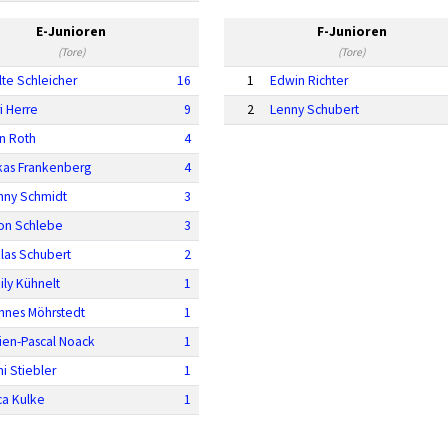
E-Junioren
F-Junioren
(Tore)
(Tore)
lte Schleicher
16
1
Edwin Richter
i Herre
9
2
Lenny Schubert
nn Roth
4
kas Frankenberg
4
nny Schmidt
3
on Schlebe
3
klas Schubert
2
ily Kühnelt
1
nnes Möhrstedt
1
lien-Pascal Noack
1
i Stiebler
1
ca Kulke
1