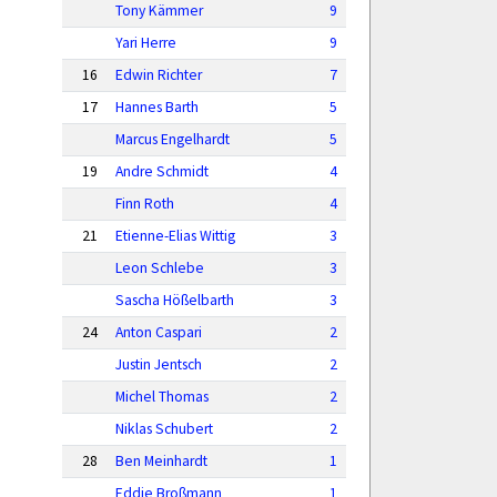
Tony Kämmer
9
Yari Herre
9
16
Edwin Richter
7
17
Hannes Barth
5
Marcus Engelhardt
5
19
Andre Schmidt
4
Finn Roth
4
21
Etienne-Elias Wittig
3
Leon Schlebe
3
Sascha Hößelbarth
3
24
Anton Caspari
2
Justin Jentsch
2
Michel Thomas
2
Niklas Schubert
2
28
Ben Meinhardt
1
Eddie Broßmann
1