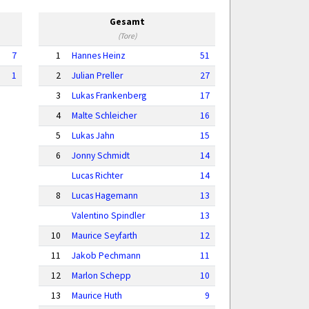
Gesamt
(Tore)
7
1
Hannes Heinz
51
1
2
Julian Preller
27
3
Lukas Frankenberg
17
4
Malte Schleicher
16
5
Lukas Jahn
15
6
Jonny Schmidt
14
Lucas Richter
14
8
Lucas Hagemann
13
Valentino Spindler
13
10
Maurice Seyfarth
12
11
Jakob Pechmann
11
12
Marlon Schepp
10
13
Maurice Huth
9