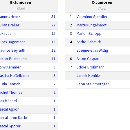
B-Junioren
C-Junioren
(Tore)
(Tore)
annes Heinz
51
1
Valentino Spindler
ulian Preller
27
2
Marcus Engelhardt
ukas Jahn
15
3
Marlon Schepp
ucas Hagemann
13
4
Andre Schmidt
aurice Seyfarth
12
Etienne-Elias Wittig
akob Pechmann
11
6
Anton Caspari
ony Kämmer
9
7
Eddie Broßmann
ascha Hößelbarth
3
Jannik Herrlitz
ustin Jentsch
2
Leon Steinmetzger
ichel Thomas
2
ax Männel
1
ascal Agbor
1
ascal Leon Kache
1
ascal Sporer
1