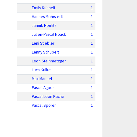
Emily Kühnelt
1
Hannes Möhrstedt
1
Jannik Herrlitz
1
Julien-Pascal Noack
1
Leni Stiebler
1
Lenny Schubert
1
Leon Steinmetzger
1
Luca Kulke
1
Max Männel
1
Pascal Agbor
1
Pascal Leon Kache
1
Pascal Sporer
1