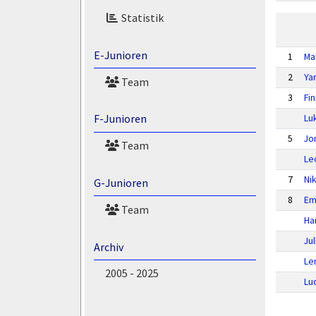
Statistik
E-Junioren
1
Ma
2
Yar
Team
3
Fi
F-Junioren
Lu
5
Jo
Team
Le
7
Ni
G-Junioren
8
Em
Team
Ha
Ju
Archiv
Len
2005 - 2025
Lu