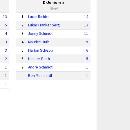
D-Junioren
(Tore)
13
1
Lucas Richter
14
5
2
Lukas Frankenberg
13
4
3
Jonny Schmidt
11
3
4
Maurice Huth
9
3
5
Marlon Schepp
6
2
6
Hannes Barth
5
1
7
Andre Schmidt
1
1
Ben Meinhardt
1
1