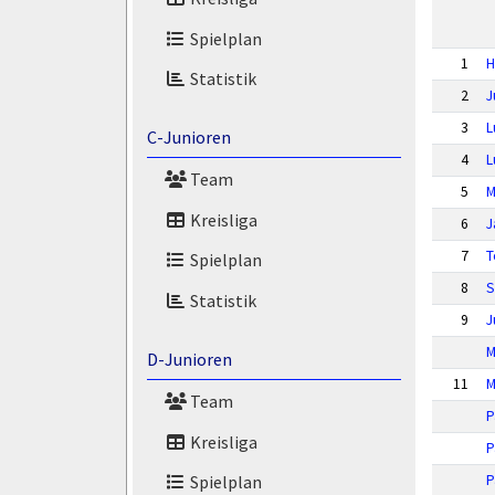
Spielplan
1
H
Statistik
2
J
3
L
C-Junioren
4
L
Team
5
M
Kreisliga
6
J
7
T
Spielplan
8
S
Statistik
9
J
M
D-Junioren
11
M
Team
P
Kreisliga
P
P
Spielplan