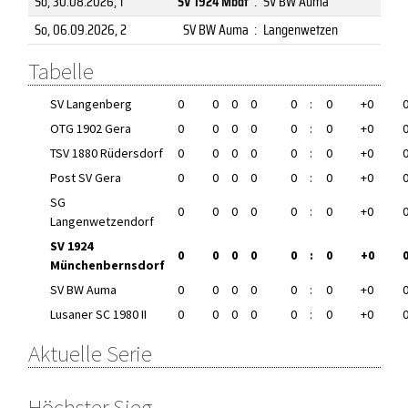
So, 30.08.2026
, 1
SV 1924 Mbdf
:
SV BW Auma
So, 06.09.2026
, 2
SV BW Auma
:
Langenwetzen
Tabelle
SV Langenberg
0
0
0
0
0
:
0
+0
OTG 1902 Gera
0
0
0
0
0
:
0
+0
TSV 1880 Rüdersdorf
0
0
0
0
0
:
0
+0
Post SV Gera
0
0
0
0
0
:
0
+0
SG
0
0
0
0
0
:
0
+0
Langenwetzendorf
SV 1924
0
0
0
0
0
:
0
+0
Münchenbernsdorf
SV BW Auma
0
0
0
0
0
:
0
+0
Lusaner SC 1980 II
0
0
0
0
0
:
0
+0
Aktuelle Serie
Höchster Sieg