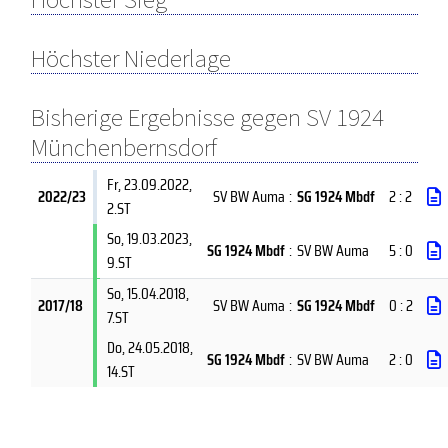
Höchster Niederlage
Bisherige Ergebnisse gegen SV 1924
Münchenbernsdorf
Fr, 23.09.2022
,
2022/23
SV BW Auma
:
SG 1924 Mbdf
2 : 2
2.ST
So, 19.03.2023
,
SG 1924 Mbdf
:
SV BW Auma
5 : 0
9.ST
So, 15.04.2018
,
2017/18
SV BW Auma
:
SG 1924 Mbdf
0 : 2
7.ST
Do, 24.05.2018
,
SG 1924 Mbdf
:
SV BW Auma
2 : 0
14.ST