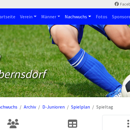
Face
artseite
Verein
Männer
Nachwuchs
Fotos
Sponsor
m
bernsdorf
achwuchs
Archiv
D-Junioren
Spielplan
Spieltag