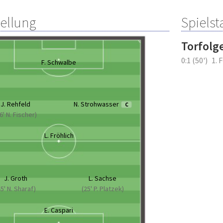
tellung
Spielsta
Torfolg
0:1 (50')
1. 
F. Schwalbe
J. Rehfeld
N. Strohwasser
C
6' N. Fischer)
L. Fröhlich
J. Groth
L. Sachse
45' N. Sharaf)
(25' P. Platzek)
E. Caspari