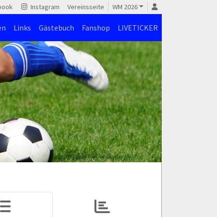
book
Instagram
Vereinsseite
WM 2026
en
Links
Gästebuch
Fanshop
LIVETICKER