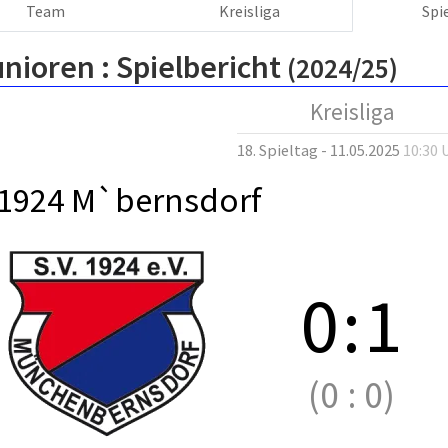
Team
Kreisliga
Spi
unioren :
Spielbericht
(2024/25)
Kreisliga
18. Spieltag - 11.05.2025
10:30 
 1924 M`bernsdorf
0
:
1
(0
:
0)