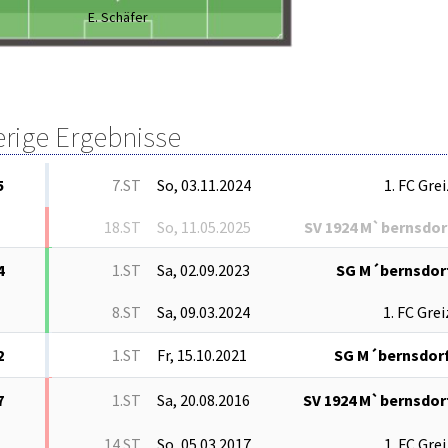
E. Schäfer
erige Ergebnisse
5
7.ST
So, 03.11.2024
1. FC Grei
18.ST
So, 11.05.2025
SV 1924 M`bernsdor
4
1.ST
Sa, 02.09.2023
SG M´bernsdor
8.ST
Sa, 09.03.2024
1. FC Grei
2
1.ST
Fr, 15.10.2021
SG M´bernsdor
7
1.ST
Sa, 20.08.2016
SV 1924 M`bernsdor
14.ST
So, 05.03.2017
1. FC Grei