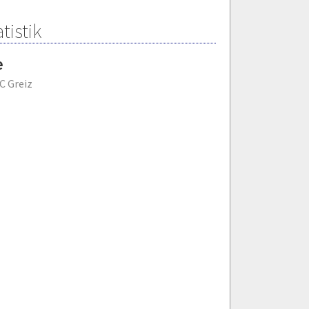
tistik
e
FC Greiz