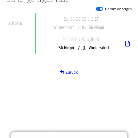
Datum anzeigen
Sa, 05.09.2015
, 3.ST
2015/16
1 : 16
Wintersdorf
SG Niepö
So, 06.03.2016
, 16.ST
7 : 0
SG Niepö
Wintersdorf
Zurück