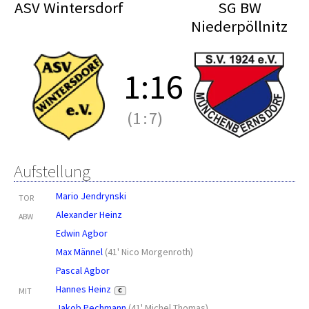
ASV Wintersdorf
SG BW
Niederpöllnitz
1
:
16
(1
:
7)
Aufstellung
Mario Jendrynski
TOR
Alexander Heinz
ABW
Edwin Agbor
Max Männel
(
41' Nico Morgenroth
)
Pascal Agbor
Hannes Heinz
MIT
C
Jakob Pechmann
(
41' Michel Thomas
)