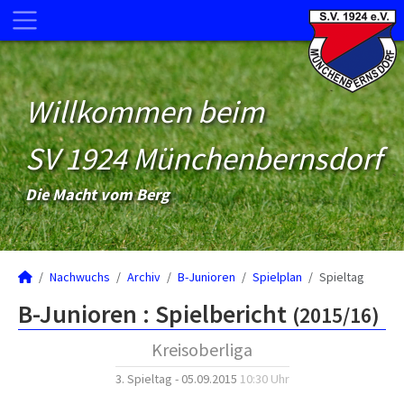
Willkommen beim
SV 1924 Münchenbernsdorf
Die Macht vom Berg
Nachwuchs
Archiv
B-Junioren
Spielplan
Spieltag
B-Junioren :
Spielbericht
(2015/16)
Kreisoberliga
3. Spieltag - 05.09.2015
10:30 Uhr