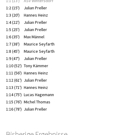
1:1 (13')
ASV Wintersdorf
1:2 (15')
Julian Preller
1:3 (20')
Hannes Heinz
1:4 (22')
Julian Preller
1:5 (25')
Julian Preller
1:6 (35')
Max Männel
1:7 (38')
Maurice Seyfarth
1:8 (45')
Maurice Seyfarth
1:9 (47')
Julian Preller
1:10 (52')
Tony Kämmer
1:11 (56')
Hannes Heinz
1:12 (61')
Julian Preller
1:13 (71')
Hannes Heinz
1:14 (75')
Lucas Hagemann
1:15 (76')
Michel Thomas
1:16 (78')
Julian Preller
Bisherige Ergebnisse