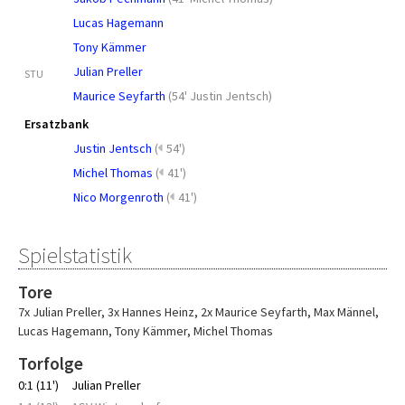
Lucas Hagemann
Tony Kämmer
Julian Preller
STU
Maurice Seyfarth
(
54' Justin Jentsch
)
Ersatzbank
Justin Jentsch
(
54')
Michel Thomas
(
41')
Nico Morgenroth
(
41')
Spielstatistik
Tore
7x Julian Preller
,
3x Hannes Heinz
,
2x Maurice Seyfarth
,
Max Männel
,
Lucas Hagemann
,
Tony Kämmer
,
Michel Thomas
Torfolge
0:1 (11')
Julian Preller