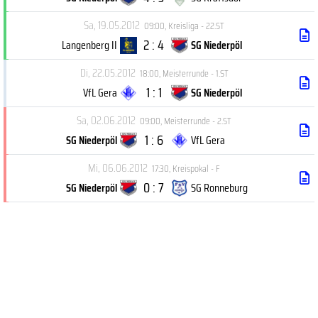
Sa, 19.05.2012
09:00
,
Kreisliga - 22.ST
2 : 4
Langenberg II
SG Niederpöl
Di, 22.05.2012
18:00
,
Meisterrunde - 1.ST
1 : 1
VfL Gera
SG Niederpöl
Sa, 02.06.2012
09:00
,
Meisterrunde - 2.ST
1 : 6
SG Niederpöl
VfL Gera
Mi, 06.06.2012
17:30
,
Kreispokal - F
0 : 7
SG Niederpöl
SG Ronneburg