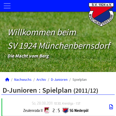
Willkommen beim
SV 1924 Münchenbernsdorf
Die Macht vom Berg
Nachwuchs
Archiv
D-Junioren
Spielplan
D-Junioren :
Spielplan
(2011/12)
So, 28.08.2011
10:30
,
Kreisliga - 1.ST
2 : 5
Zeulenroda II
SG Niederpöl