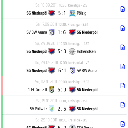
Sa, 10.09.2011
10:30
,
Kreisliga - 2.ST
5 : 1
SG Niederpöl
Pölzig
Sa, 17.09.2011
10:30
,
Kreisliga - 3.ST
1 : 6
SV BW Auma
SG Niederpöl
Sa, 24.09.2011
10:30
,
Kreisliga - 4.ST
5 : 0
SG Niederpöl
Hohenölsen
Do, 29.09.2011
17:00
,
Kreispokal - VF
6 : 1
SG Niederpöl
SV BW Auma
So, 02.10.2011
09:00
,
Kreisliga - 5.ST
5 : 0
1. FC Greiz II
SG Niederpöl
Sa, 15.10.2011
10:30
,
Kreisliga - 7.ST
2 : 6
SV Pöllwitz
SG Niederpöl
Sa, 29.10.2011
10:30
,
Kreisliga - 8.ST
5 : 3
SG Niederpöl
FSV Berga