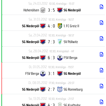
Sa, 24.03.2012
10:30
,
Kreisliga - 15.ST
3 : 5
Hohenölsen
SG Niederpöl
Sa, 31.03.2012
10:30
,
Kreisliga - 16.ST
4 : 0
SG Niederpöl
1. FC Greiz II
Sa, 21.04.2012
10:30
,
Kreisliga - 18.ST
7 : 3
SG Niederpöl
SV Pöllwitz
Sa, 28.04.2012
10:30
,
Kreispokal - HF
6 : 3
SG Niederpöl
FSV Berga
Di, 01.05.2012
10:30
,
Kreisliga - 19.ST
3 : 1
FSV Berga
SG Niederpöl
Di, 08.05.2012
17:30
,
Kreisliga - 20.ST
2 : 7
SG Niederpöl
SG Ronneburg
So, 13.05.2012
10:30
,
Kreisliga - 21.ST
4 : 3
SG Niederpöl
SG Kraftsdor