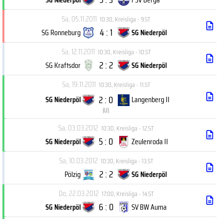
Sa, 05.11.2011
10:30
,
Kreisliga - 9.ST
4 : 1
SG Ronneburg
SG Niederpöl
Sa, 12.11.2011
10:30
,
Kreisliga - 10.ST
2 : 2
SG Kraftsdor
SG Niederpöl
Sa, 19.11.2011
10:30
,
Kreisliga - 11.ST
2 : 0
SG Niederpöl
Langenberg II
(
U
)
Sa, 03.03.2012
10:30
,
Kreisliga - 12.ST
5 : 0
SG Niederpöl
Zeulenroda II
Sa, 10.03.2012
10:30
,
Kreisliga - 13.ST
2 : 2
Pölzig
SG Niederpöl
Do, 22.03.2012
17:00
,
Kreisliga - 14.ST
6 : 0
SG Niederpöl
SV BW Auma