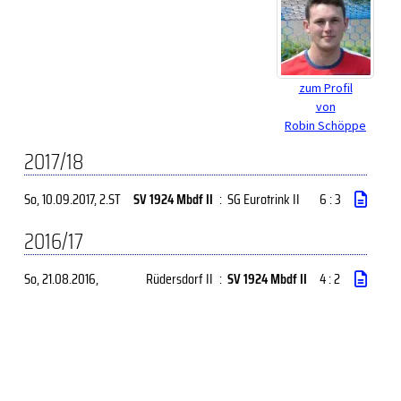
zum Profil
von
Robin Schöppe
2017/18
So, 10.09.2017
, 2.ST
SV 1924 Mbdf II
:
SG Eurotrink II
6 : 3
2016/17
So, 21.08.2016
,
Rüdersdorf II
:
SV 1924 Mbdf II
4 : 2