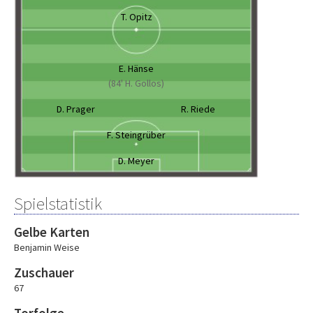
T. Opitz
E. Hänse
(84' H. Gollos)
D. Prager
R. Riede
F. Steingrüber
D. Meyer
Spielstatistik
Gelbe Karten
Benjamin Weise
Zuschauer
67