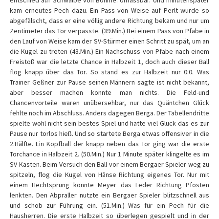
entschied auf Schwalbe von Böhme. Unfassbar. Und minutenspäter
kam erneutes Pech dazu. Ein Pass von Weise auf Perlt wurde so
abgefälscht, dass er eine völlig andere Richtung bekam und nur um
Zentimeter das Tor verpasste. (39.Min.) Bei einem Pass von Pfabe in
den Lauf von Weise kam der SV-Stürmer einen Schritt zu spät, um an
die Kugel zu treten (43.Min.) Ein Nachschuss von Pfabe nach einem
Freistoß war die letzte Chance in Halbzeit 1, doch auch dieser Ball
flog knapp über das Tor. So stand es zur Halbzeit nur 0:0. Was
Trainer Geßner zur Pause seinen Männern sagte ist nicht bekannt,
aber besser machen konnte man nichts. Die Feld-und
Chancenvorteile waren unübersehbar, nur das Quäntchen Glück
fehlte noch im Abschluss. Anders dagegen Berga. Der Tabellendritte
spielte wohl nicht sein bestes Spiel und hatte viel Glück das es zur
Pause nur torlos hieß. Und so startete Berga etwas offensiver in die
2.Hälfte. Ein Kopfball der knapp neben das Tor ging war die erste
Torchance in Halbzeit 2. (50.Min.) Nur 1 Minute später klingelte es im
SV-Kasten. Beim Versuch den Ball vor einem Bergaer Spieler weg zu
spitzeln, flog die Kugel von Hänse Richtung eigenes Tor. Nur mit
einem Hechtsprung konnte Meyer das Leder Richtung Pfosten
lenkten. Den Abpraller nutzte ein Bergaer Spieler blitzschnell aus
und schob zur Führung ein. (51.Min.) Was für ein Pech für die
Hausherren. Die erste Halbzeit so überlegen gespielt und in der