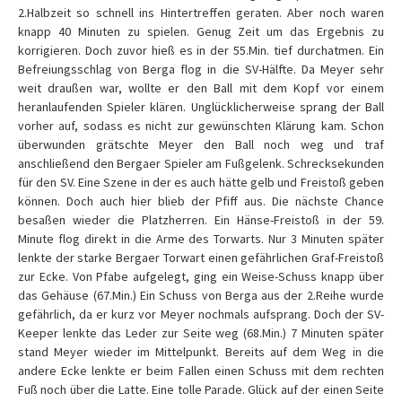
2.Halbzeit so schnell ins Hintertreffen geraten. Aber noch waren
knapp 40 Minuten zu spielen. Genug Zeit um das Ergebnis zu
korrigieren. Doch zuvor hieß es in der 55.Min. tief durchatmen. Ein
Befreiungsschlag von Berga flog in die SV-Hälfte. Da Meyer sehr
weit draußen war, wollte er den Ball mit dem Kopf vor einem
heranlaufenden Spieler klären. Unglücklicherweise sprang der Ball
vorher auf, sodass es nicht zur gewünschten Klärung kam. Schon
überwunden grätschte Meyer den Ball noch weg und traf
anschließend den Bergaer Spieler am Fußgelenk. Schrecksekunden
für den SV. Eine Szene in der es auch hätte gelb und Freistoß geben
können. Doch auch hier blieb der Pfiff aus. Die nächste Chance
besaßen wieder die Platzherren. Ein Hänse-Freistoß in der 59.
Minute flog direkt in die Arme des Torwarts. Nur 3 Minuten später
lenkte der starke Bergaer Torwart einen gefährlichen Graf-Freistoß
zur Ecke. Von Pfabe aufgelegt, ging ein Weise-Schuss knapp über
das Gehäuse (67.Min.) Ein Schuss von Berga aus der 2.Reihe wurde
gefährlich, da er kurz vor Meyer nochmals aufsprang. Doch der SV-
Keeper lenkte das Leder zur Seite weg (68.Min.) 7 Minuten später
stand Meyer wieder im Mittelpunkt. Bereits auf dem Weg in die
andere Ecke lenkte er beim Fallen einen Schuss mit dem rechten
Fuß noch über die Latte. Eine tolle Parade. Glück auf der einen Seite