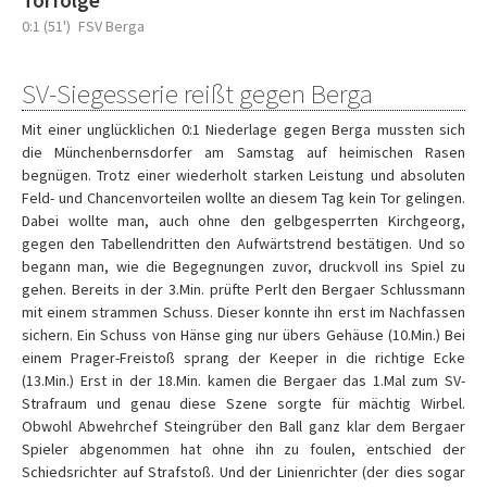
Torfolge
0:1 (51')
FSV Berga
SV-Siegesserie reißt gegen Berga
Mit einer unglücklichen 0:1 Niederlage gegen Berga mussten sich
die Münchenbernsdorfer am Samstag auf heimischen Rasen
begnügen. Trotz einer wiederholt starken Leistung und absoluten
Feld- und Chancenvorteilen wollte an diesem Tag kein Tor gelingen.
Dabei wollte man, auch ohne den gelbgesperrten Kirchgeorg,
gegen den Tabellendritten den Aufwärtstrend bestätigen. Und so
begann man, wie die Begegnungen zuvor, druckvoll ins Spiel zu
gehen. Bereits in der 3.Min. prüfte Perlt den Bergaer Schlussmann
mit einem strammen Schuss. Dieser konnte ihn erst im Nachfassen
sichern. Ein Schuss von Hänse ging nur übers Gehäuse (10.Min.) Bei
einem Prager-Freistoß sprang der Keeper in die richtige Ecke
(13.Min.) Erst in der 18.Min. kamen die Bergaer das 1.Mal zum SV-
Strafraum und genau diese Szene sorgte für mächtig Wirbel.
Obwohl Abwehrchef Steingrüber den Ball ganz klar dem Bergaer
Spieler abgenommen hat ohne ihn zu foulen, entschied der
Schiedsrichter auf Strafstoß. Und der Linienrichter (der dies sogar