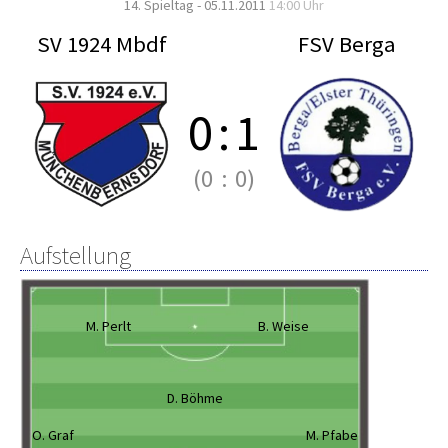
14. Spieltag - 05.11.2011
14:00 Uhr
SV 1924 Mbdf
FSV Berga
0
:
1
(0
:
0)
Aufstellung
M. Perlt
B. Weise
D. Böhme
O. Graf
M. Pfabe