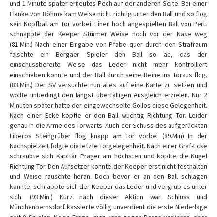
und 1 Minute später erneutes Pech auf der anderen Seite. Bei einer
Flanke von Böhme kam Weise nicht richtig unter den Ball und so flog
sein Kopfball am Tor vorbei. Einen hoch angespielten Ball von Perlt
schnappte der Keeper Stürmer Weise noch vor der Nase weg
(81.Min.) Nach einer Eingabe von Pfabe quer durch den Strafraum
fälschte ein Bergaer Spieler den Ball so ab, das der
einschussbereite Weise das Leder nicht mehr kontrolliert
einschieben konnte und der Ball durch seine Beine ins Toraus flog.
(83.Min.) Der SV versuchte nun alles auf eine Karte zu setzen und
wollte unbedingt den längst überfälligen Ausgleich erzielen. Nur 2
Minuten später hatte der eingewechselte Gollos diese Gelegenheit.
Nach einer Ecke köpfte er den Ball wuchtig Richtung Tor. Leider
genau in die Arme des Torwarts. Auch der Schuss des aufgerückten
Liberos Steingrüber flog knapp am Tor vorbei (89.Min) In der
Nachspielzeit folgte die letzte Torgelegenheit. Nach einer Graf-Ecke
schraubte sich Kapitän Prager am höchsten und köpfte die Kugel
Richtung Tor. Den Aufsetzer konnte der Keeper erst nicht festhalten
und Weise rauschte heran. Doch bevor er an den Ball schlagen
konnte, schnappte sich der Keeper das Leder und vergrub es unter
sich. (93.Min.) Kurz nach dieser Aktion war Schluss und
Münchenbernsdorf kassierte völlig unverdient die erste Niederlage