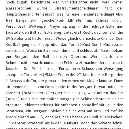
noch zugab) berichtigte den Schiedsrichter nicht, weil vorher
abgesprochen wurde, Strafraumentscheidungen fällt der
Hauptschiedsrichter selbst. Was für eine Fehlentscheidung!! Also
trat Berga zum geschenkten Elfmeter an, schoss und….
Verschoss!!! SV-Keeper Meyer sprang in die richtige Ecke und
faustete den Ball zur Ecke weg. Jetzt erst Recht dachten sich die
SV-Spieler und hatten durch Weise gleich die nächste Chance. Sein
Kopfball ging nur knapp über das Tor (20.Min.) Nur 2 Min. später
setzte sich Weise im Strafraum durch und schloss ab. Dabei bekam
ein Bergaer den Ball an den Oberarm. Wer dachte der
Schiedsrichter würde nun seinen Fehler wettmachen der sollte sich
täuschen. Der Pfiff blieb aus. Ein weiterer Schuss von Weise ging
knapp am Tor vorbei (25.Min.) Erst in der 27. Min. feuerte Berga den
1. Schuss aufs Tor, der genau in den Armen von Meyer landete. Einen
strammen Schuss von Weise parierte der Bergaer Torwart mit einer
Glanztat (28.Min.) Der 2.Bergaer Schuss ging weit neben das Tor
(30.Min.) Nur 3 Minuten später sorgte der Schiedsrichter mit einer
erneuten Fehlentscheidung für Aufsehen. Böhme lief mit Ball in den
Strafraum, ein Bergaer Spieler hielt ihn erst am Arm und traf ihn
anschließend am Fuß, ohne jegliche Chance den Ball zu erwischen.
Ein klarerer Strafstoß als in der 18.Minute. Doch der Schiedsrichter