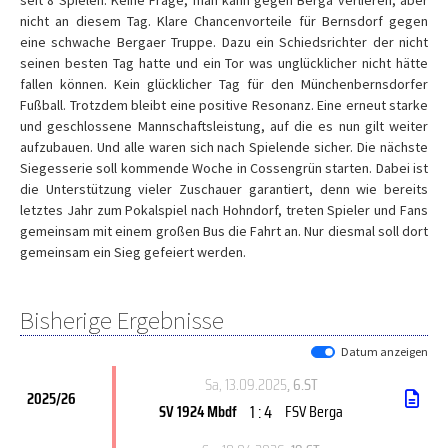
seit 8 Spielen. Keine Frage, man kann gegen Berga verlieren, aber
nicht an diesem Tag. Klare Chancenvorteile für Bernsdorf gegen
eine schwache Bergaer Truppe. Dazu ein Schiedsrichter der nicht
seinen besten Tag hatte und ein Tor was unglücklicher nicht hätte
fallen können. Kein glücklicher Tag für den Münchenbernsdorfer
Fußball. Trotzdem bleibt eine positive Resonanz. Eine erneut starke
und geschlossene Mannschaftsleistung, auf die es nun gilt weiter
aufzubauen. Und alle waren sich nach Spielende sicher. Die nächste
Siegesserie soll kommende Woche in Cossengrün starten. Dabei ist
die Unterstützung vieler Zuschauer garantiert, denn wie bereits
letztes Jahr zum Pokalspiel nach Hohndorf, treten Spieler und Fans
gemeinsam mit einem großen Bus die Fahrt an. Nur diesmal soll dort
gemeinsam ein Sieg gefeiert werden.
Bisherige Ergebnisse
Datum anzeigen
Sa, 13.09.2025
, 6.ST
2025/26
1 : 4
SV 1924 Mbdf
FSV Berga