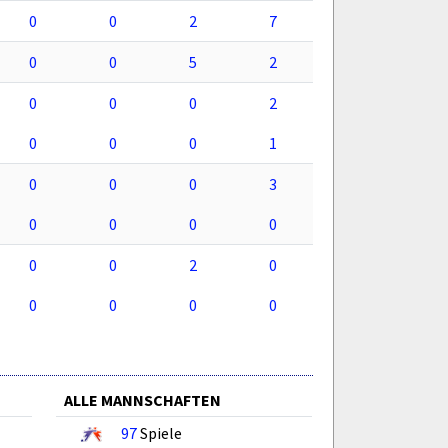
0
0
2
7
0
0
5
2
0
0
0
2
0
0
0
1
0
0
0
3
0
0
0
0
0
0
2
0
0
0
0
0
ALLE MANNSCHAFTEN
97
Spiele