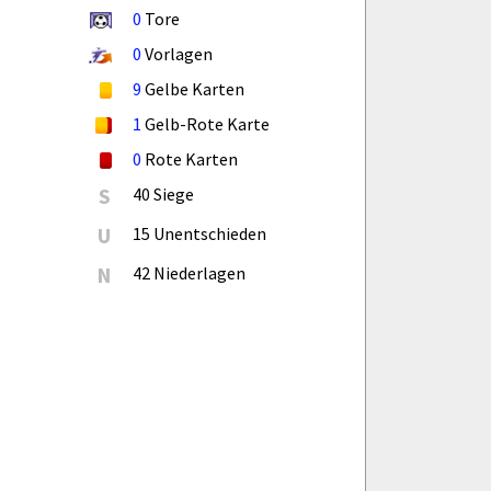
0
Tore
0
Vorlagen
9
Gelbe Karten
1
Gelb-Rote Karte
0
Rote Karten
S
40 Siege
U
15 Unentschieden
N
42 Niederlagen