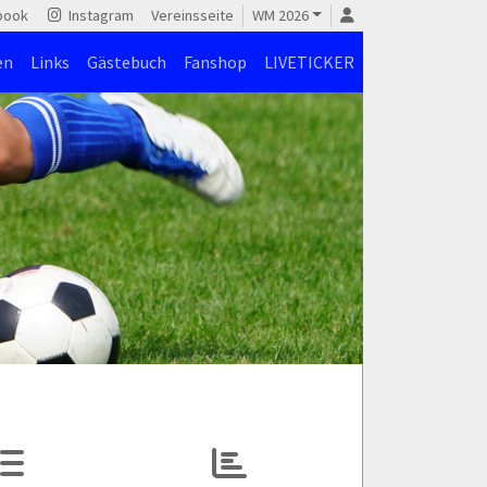
book
Instagram
Vereinsseite
WM 2026
en
Links
Gästebuch
Fanshop
LIVETICKER