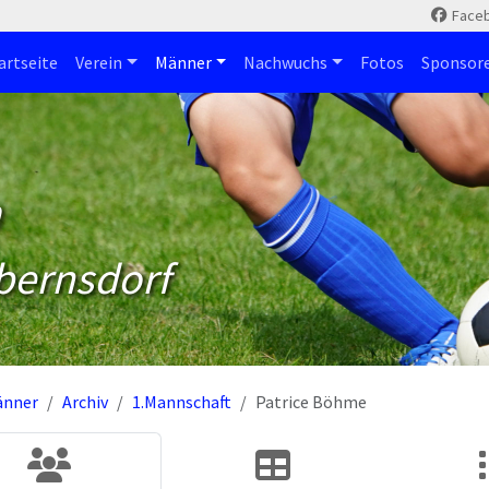
Face
artseite
Verein
Männer
Nachwuchs
Fotos
Sponsor
m
bernsdorf
änner
Archiv
1.Mannschaft
Patrice Böhme