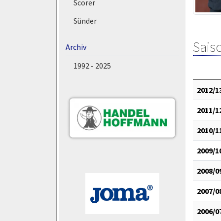
Scorer
Sünder
Saiso
Archiv
1992 - 2025
2012/1
2011/1
2010/1
2009/1
2008/0
2007/0
2006/0