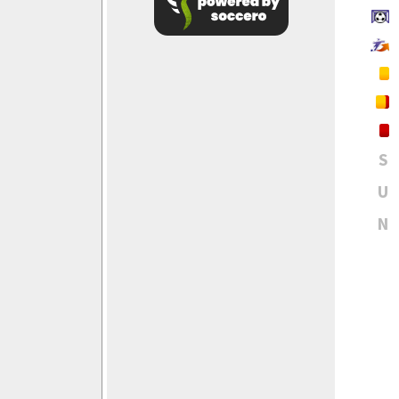
S
U
N