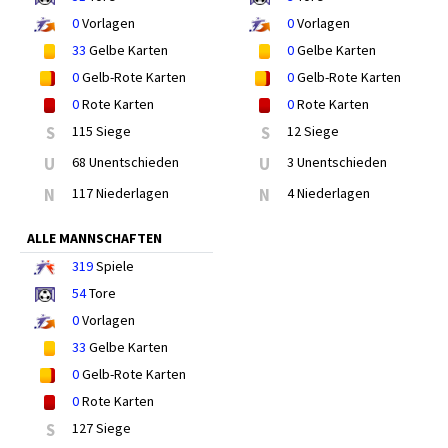
0
Vorlagen
0
Vorlagen
33
Gelbe Karten
0
Gelbe Karten
0
Gelb-Rote Karten
0
Gelb-Rote Karten
0
Rote Karten
0
Rote Karten
S
115 Siege
S
12 Siege
U
68 Unentschieden
U
3 Unentschieden
N
117 Niederlagen
N
4 Niederlagen
ALLE MANNSCHAFTEN
319
Spiele
54
Tore
0
Vorlagen
33
Gelbe Karten
0
Gelb-Rote Karten
0
Rote Karten
S
127 Siege