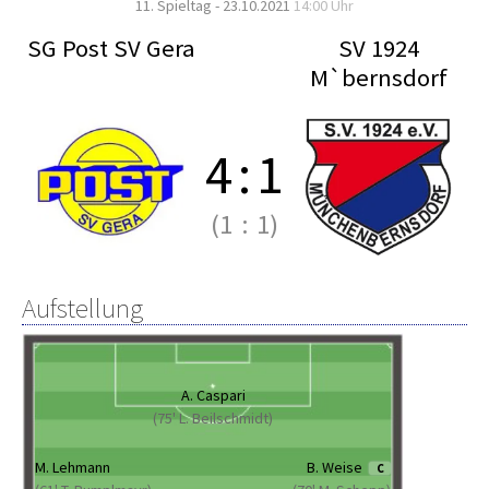
11. Spieltag - 23.10.2021
14:00 Uhr
SG Post SV Gera
SV 1924
M`bernsdorf
4
:
1
(1
:
1)
Aufstellung
A. Caspari
(75' L. Beilschmidt)
M. Lehmann
B. Weise
C