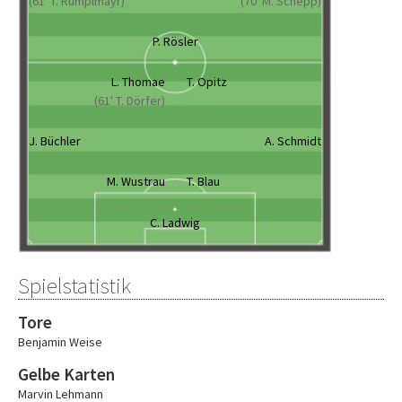
(61' T. Rumplmayr)
(70' M. Schepp)
P. Rösler
L. Thomae
T. Opitz
(61' T. Dörfer)
J. Büchler
A. Schmidt
M. Wustrau
T. Blau
C. Ladwig
Spielstatistik
Tore
Benjamin Weise
Gelbe Karten
Marvin Lehmann