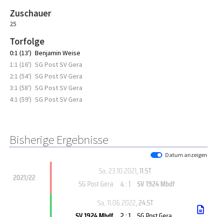
Zuschauer
25
Torfolge
0:1 (13')
Benjamin Weise
1:1 (16')
SG Post SV Gera
2:1 (54')
SG Post SV Gera
3:1 (58')
SG Post SV Gera
4:1 (59')
SG Post SV Gera
Bisherige Ergebnisse
Datum anzeigen
Sa, 23.10.2021
, 11.ST
2021/22
4 : 1
SG Post Gera
SV 1924 Mbdf
Sa, 11.06.2022
, 24.ST
2 : 1
SV 1924 Mbdf
SG Post Gera