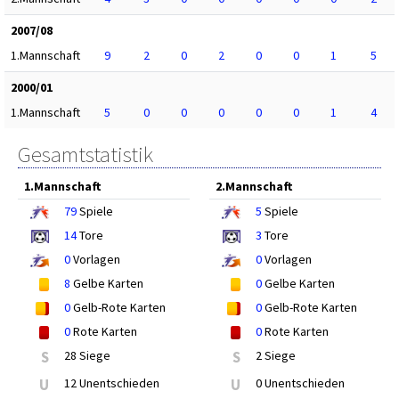
2007/08
1.Mannschaft
9
2
0
2
0
0
1
5
2000/01
1.Mannschaft
5
0
0
0
0
0
1
4
Gesamtstatistik
1.Mannschaft
2.Mannschaft
79
Spiele
5
Spiele
14
Tore
3
Tore
0
Vorlagen
0
Vorlagen
8
Gelbe Karten
0
Gelbe Karten
0
Gelb-Rote Karten
0
Gelb-Rote Karten
0
Rote Karten
0
Rote Karten
S
28 Siege
S
2 Siege
U
12 Unentschieden
U
0 Unentschieden