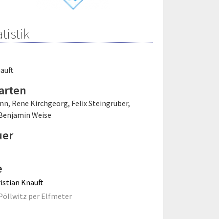
tistik
auft
arten
ann
,
Rene Kirchgeorg
,
Felix Steingrüber
,
Benjamin Weise
uer
e
istian Knauft
Pöllwitz per Elfmeter