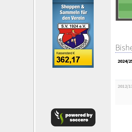
Bish
2024/2
2012/1