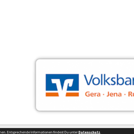
Besucherstatistik
Impressu
nnen. Entsprechende Informationen findest Du unter
Datenschutz
.