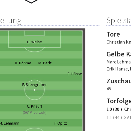
tellung
Spielsta
Tore
Christian Kn
B. Weise
Gelbe K
Marc Lehm
D. Böhme
M. Perlt
Erik Hänse
,
E. Hänse
Zuscha
F. Steingrüber
45
Torfolg
C. Knauft
1:0 (30')
Chr
(56' P. Jurzok)
1:1 (44')
SV 
M. Lehmann
T. Opitz