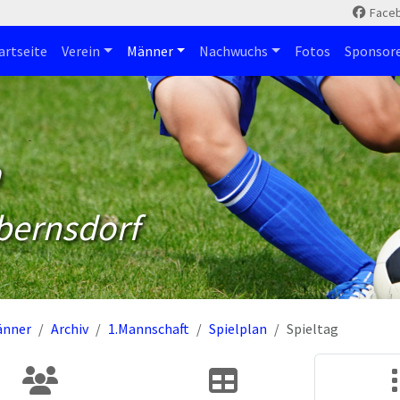
Face
artseite
Verein
Männer
Nachwuchs
Fotos
Sponsor
m
bernsdorf
änner
Archiv
1.Mannschaft
Spielplan
Spieltag