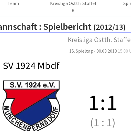
Team
Kreisliga Ostth. Staffel
Spi
B
annschaft :
Spielbericht
(2012/13)
Kreisliga Ostth. Staffe
15. Spieltag - 30.03.2013
15:00 
SV 1924 Mbdf
1
:
1
(1
:
1)