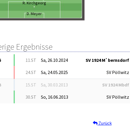
R. Kirchgeorg
D. Meyer
erige Ergebnisse
5
11.ST
Sa, 26.10.2024
SV 1924 M`bernsdorf
24.ST
Sa, 24.05.2025
SV Pöllwitz
3
15.ST
Sa, 30.03.2013
SV 1924 Mbdf
30.ST
So, 16.06.2013
SV Pöllwitz
Zurück