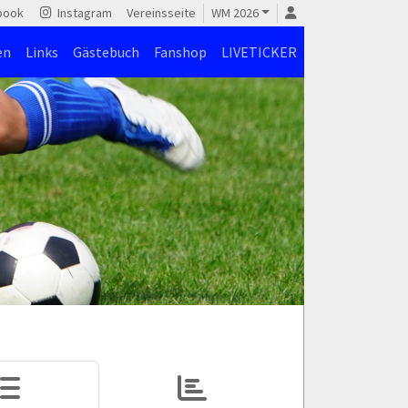
book
Instagram
Vereinsseite
WM 2026
en
Links
Gästebuch
Fanshop
LIVETICKER