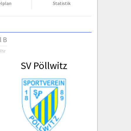
elplan
Statistik
l B
Uhr
SV Pöllwitz