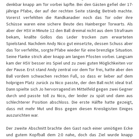
denkbar knapp am Tor vorbei lupfte. Bei den Gästen gefiel der 17-
jährige Pfabe, der auf der rechten Seite ständig Betrieb machte.
Vorerst verfehlten die Randkanadier noch das Tor oder ihre
Schüsse waren eine sichere Beute des Hainberger Torwarts. Als
aber der HSV in Minute 12 den Ball dreimal nicht aus dem Strafraum
bekam, knallte Gollos das Leder trocken zum erwarteten
Spielstand. Nachdem Andy Nico gut einsetzte, dessen Schuss aber
das Tor verfehlte, sorgte Pfabe wieder für eine brenzlige Situation.
Seine Flanke strich aber knapp am langen Pfosten vorbei. Langsam
kam der HSV besser ins Spiel und zu zwei guten Möglichkeiten vor
der Pause. Erst stand Andy zentral vor dem Tor frei, hatte aber den
Ball vordem schwachen rechten Fuß, so dass er lieber auf dem
holprigen Platz zurück zu Nico passte, der den Ball nicht ideal traf.
Dann spielte sich Jo hervorragend im Mittelfeld gegen zwei Gegner
durch und passte toll zu Nico, der leider zu spät und dann aus
schlechterer Position abschloss. Die erste Hälfte hatte gezeigt,
dass mit mehr Mut und Biss gegen diesen Kreisligisten Einiges
auszurichten war.
Der zweite Abschnitt brachte den Gast nach einer unnötigen Ecke
und gutem Kopfball dem 2:0 nahe, doch das Ziel wurde knapp