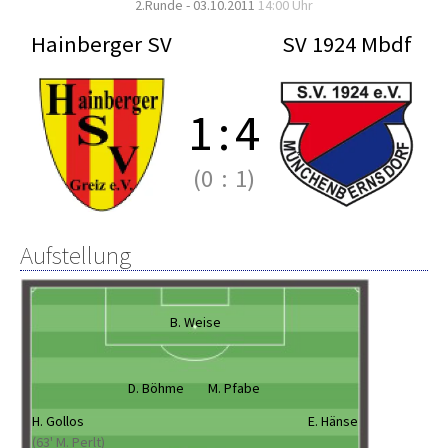
2.Runde - 03.10.2011
14:00 Uhr
Hainberger SV
SV 1924 Mbdf
1
:
4
(0
:
1)
Aufstellung
B. Weise
D. Böhme
M. Pfabe
H. Gollos
E. Hänse
(63' M. Perlt)