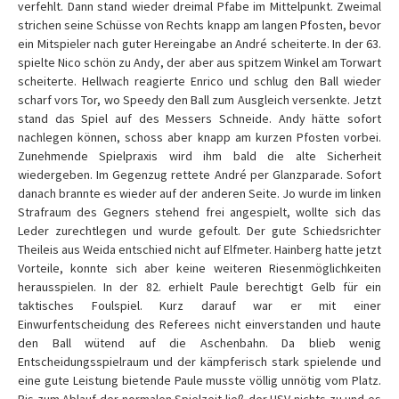
verfehlt. Dann stand wieder dreimal Pfabe im Mittelpunkt. Zweimal
strichen seine Schüsse von Rechts knapp am langen Pfosten, bevor
ein Mitspieler nach guter Hereingabe an André scheiterte. In der 63.
spielte Nico schön zu Andy, der aber aus spitzem Winkel am Torwart
scheiterte. Hellwach reagierte Enrico und schlug den Ball wieder
scharf vors Tor, wo Speedy den Ball zum Ausgleich versenkte. Jetzt
stand das Spiel auf des Messers Schneide. Andy hätte sofort
nachlegen können, schoss aber knapp am kurzen Pfosten vorbei.
Zunehmende Spielpraxis wird ihm bald die alte Sicherheit
wiedergeben. Im Gegenzug rettete André per Glanzparade. Sofort
danach brannte es wieder auf der anderen Seite. Jo wurde im linken
Strafraum des Gegners stehend frei angespielt, wollte sich das
Leder zurechtlegen und wurde gefoult. Der gute Schiedsrichter
Theileis aus Weida entschied nicht auf Elfmeter. Hainberg hatte jetzt
Vorteile, konnte sich aber keine weiteren Riesenmöglichkeiten
herausspielen. In der 82. erhielt Paule berechtigt Gelb für ein
taktisches Foulspiel. Kurz darauf war er mit einer
Einwurfentscheidung des Referees nicht einverstanden und haute
den Ball wütend auf die Aschenbahn. Da blieb wenig
Entscheidungsspielraum und der kämpferisch stark spielende und
eine gute Leistung bietende Paule musste völlig unnötig vom Platz.