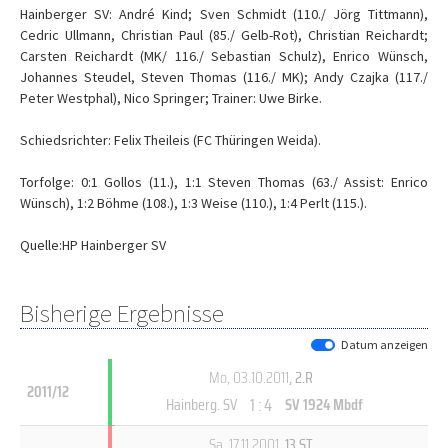
Hainberger SV: André Kind; Sven Schmidt (110./ Jörg Tittmann),
Cedric Ullmann, Christian Paul (85./ Gelb-Rot), Christian Reichardt;
Carsten Reichardt (MK/ 116./ Sebastian Schulz), Enrico Wünsch,
Johannes Steudel, Steven Thomas (116./ MK); Andy Czajka (117./
Peter Westphal), Nico Springer; Trainer: Uwe Birke.
Schiedsrichter: Felix Theileis (FC Thüringen Weida).
Torfolge: 0:1 Gollos (11.), 1:1 Steven Thomas (63./ Assist: Enrico
Wünsch), 1:2 Böhme (108.), 1:3 Weise (110.), 1:4 Perlt (115.).
Quelle:HP Hainberger SV
Bisherige Ergebnisse
Datum anzeigen
Mo, 03.10.2011
, 2.R
2011/12
1 : 4
Hainberg. SV
SV 1924 Mbdf
Sa, 17.11.2001
, 13.ST