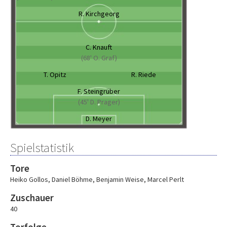
R. Kirchgeorg
C. Knauft
(68' O. Graf)
T. Opitz
R. Riede
F. Steingrüber
(45' D. Prager)
D. Meyer
Spielstatistik
Tore
Heiko Gollos
,
Daniel Böhme
,
Benjamin Weise
,
Marcel Perlt
Zuschauer
40