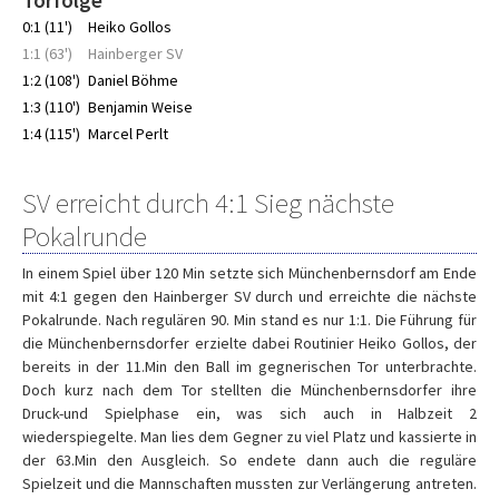
Torfolge
0:1 (11')
Heiko Gollos
1:1 (63')
Hainberger SV
1:2 (108')
Daniel Böhme
1:3 (110')
Benjamin Weise
1:4 (115')
Marcel Perlt
SV erreicht durch 4:1 Sieg nächste
Pokalrunde
In einem Spiel über 120 Min setzte sich Münchenbernsdorf am Ende
mit 4:1 gegen den Hainberger SV durch und erreichte die nächste
Pokalrunde. Nach regulären 90. Min stand es nur 1:1. Die Führung für
die Münchenbernsdorfer erzielte dabei Routinier Heiko Gollos, der
bereits in der 11.Min den Ball im gegnerischen Tor unterbrachte.
Doch kurz nach dem Tor stellten die Münchenbernsdorfer ihre
Druck-und Spielphase ein, was sich auch in Halbzeit 2
wiederspiegelte. Man lies dem Gegner zu viel Platz und kassierte in
der 63.Min den Ausgleich. So endete dann auch die reguläre
Spielzeit und die Mannschaften mussten zur Verlängerung antreten.