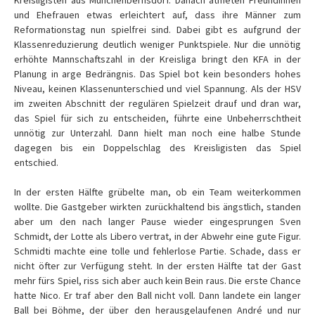
Kreisligisten aus Münchenbernsdorf. Danach atmeten Freundinnen
und Ehefrauen etwas erleichtert auf, dass ihre Männer zum
Reformationstag nun spielfrei sind. Dabei gibt es aufgrund der
Klassenreduzierung deutlich weniger Punktspiele. Nur die unnötig
erhöhte Mannschaftszahl in der Kreisliga bringt den KFA in der
Planung in arge Bedrängnis. Das Spiel bot kein besonders hohes
Niveau, keinen Klassenunterschied und viel Spannung. Als der HSV
im zweiten Abschnitt der regulären Spielzeit drauf und dran war,
das Spiel für sich zu entscheiden, führte eine Unbeherrschtheit
unnötig zur Unterzahl. Dann hielt man noch eine halbe Stunde
dagegen bis ein Doppelschlag des Kreisligisten das Spiel
entschied.
In der ersten Hälfte grübelte man, ob ein Team weiterkommen
wollte. Die Gastgeber wirkten zurückhaltend bis ängstlich, standen
aber um den nach langer Pause wieder eingesprungen Sven
Schmidt, der Lotte als Libero vertrat, in der Abwehr eine gute Figur.
Schmidti machte eine tolle und fehlerlose Partie. Schade, dass er
nicht öfter zur Verfügung steht. In der ersten Hälfte tat der Gast
mehr fürs Spiel, riss sich aber auch kein Bein raus. Die erste Chance
hatte Nico. Er traf aber den Ball nicht voll. Dann landete ein langer
Ball bei Böhme, der über den herausgelaufenen André und nur