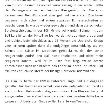
Bis zum Ablauf der normalen Spielzeit ließ der HSV nichts zu und es
kam zur von Keinem gewollten Verlängerung. In der ersten Hälfte
der Verlängerung war ein leichtes Übergewicht der Gäste zu
verzeichnen. Der HSV stand aber gut und die ersten Zuschauer
begannen sich schon mit einem etwaigen Elfmeterschießen zu
beschäftigen. Es wurde wieder gewechselt und dann zur schnellen
Spielentscheidung. In der 108. Minute lief Kapitän Böhme mit dem
Ball kurz hinter der Mittellinie los, wurde nicht genügend bedrängt
und behielt beim Abschluss aus 13 Metern die Übersicht. Knapp
zwei Minuten später dann die endgültige Entscheidung, als ein
Schuss der Gäste im Strafraum geblockt wurde, der schon
reagierende André den Ball nicht festhalten und nicht mehr
reagieren konnte, weil er im Platz fest hing. Weise setzte
entschlossen nach und brachte das Leder im leeren Tor unter. Fünf
Minuten vor Schluss stellte der bissige Perlt den Endstand her.
Bis zum 1:2 hatte der HSV in Unterzahl lange Zeit gut dagegen
gehalten. Nun konnten wir lächeln, dass die Vielspieler der Kreisliga
auch noch am Reformationstag ran müssen. Eine Überraschung ist
ausgeblieben, wäre aber besonders nach der zweiten Hälfte keine
gewesen. Unbedingten Siegeswillen lieferte kein Team ab.