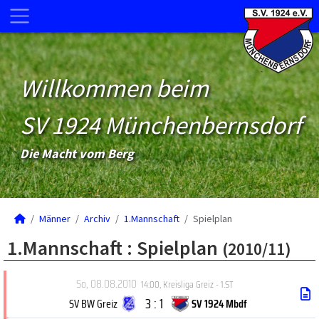
Willkommen beim
SV 1924 Münchenbernsdorf
Die Macht vom Berg
Männer
Archiv
1.Mannschaft
Spielplan
1.Mannschaft :
Spielplan
(2010/11)
So, 08.08.2010
14:00
,
Kreisliga Greiz - 1.ST
3 : 1
SV BW Greiz
SV 1924 Mbdf