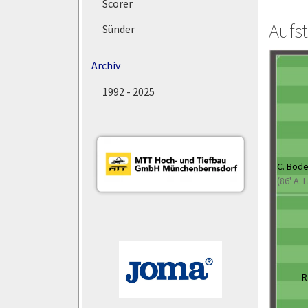
Scorer
Aufs
Sünder
Archiv
1992 - 2025
C. Bod
(86' A.
R