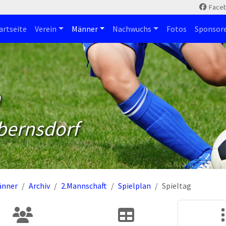
Face
artseite
Verein
Männer
Nachwuchs
Fotos
Sponsor
m
bernsdorf
änner
Archiv
2.Mannschaft
Spielplan
Spieltag