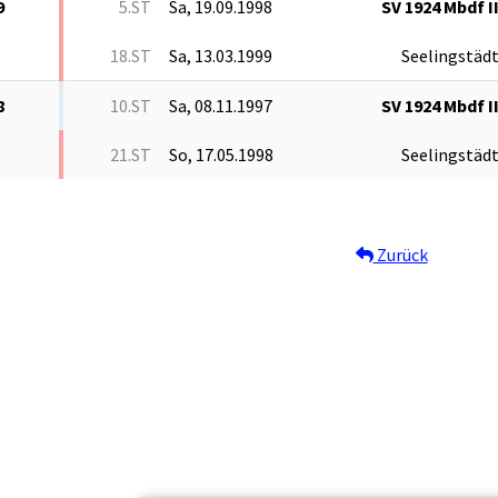
9
5.ST
Sa, 19.09.1998
SV 1924 Mbdf I
18.ST
Sa, 13.03.1999
Seelingstäd
8
10.ST
Sa, 08.11.1997
SV 1924 Mbdf I
21.ST
So, 17.05.1998
Seelingstäd
Zurück