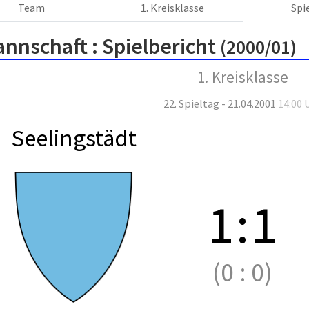
Team
1. Kreisklasse
Spi
annschaft :
Spielbericht
(2000/01)
1. Kreisklasse
22. Spieltag - 21.04.2001
14:00 
Seelingstädt
1
:
1
(0
:
0)