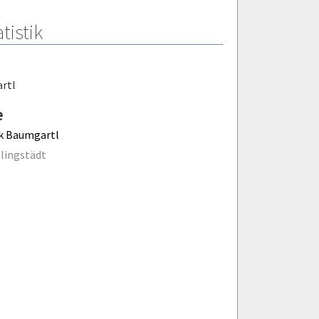
tistik
rtl
e
k Baumgartl
lingstädt