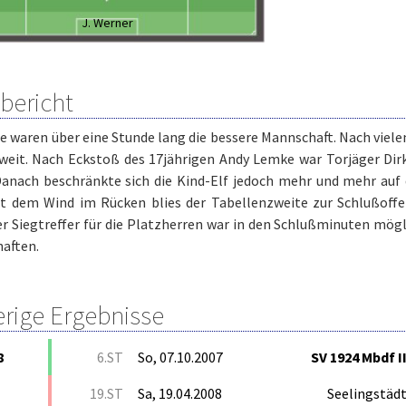
J. Werner
lbericht
e waren über eine Stunde lang die bessere Mannschaft. Nach viele
weit. Nach Eckstoß des 17jährigen Andy Lemke war Torjäger Dirk
Danach beschränkte sich die Kind-Elf jedoch mehr und mehr auf 
t dem Wind im Rücken blies der Tabellenzweite zur Schlußoffe
r Siegtreffer für die Platzherren war in den Schlußminuten mögl
aften.
erige Ergebnisse
8
6.ST
So, 07.10.2007
SV 1924 Mbdf I
19.ST
Sa, 19.04.2008
Seelingstäd