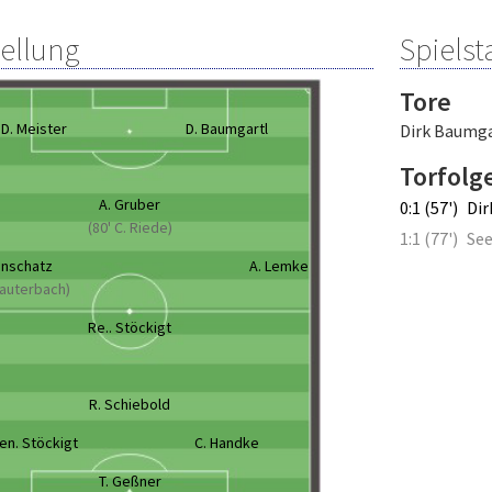
tellung
Spielsta
Tore
D. Meister
D. Baumgartl
Dirk Baumga
Torfolg
A. Gruber
0:1 (57')
Dir
(80' C. Riede)
1:1 (77')
See
enschatz
A. Lemke
 Lauterbach)
Re.. Stöckigt
R. Schiebold
en. Stöckigt
C. Handke
T. Geßner