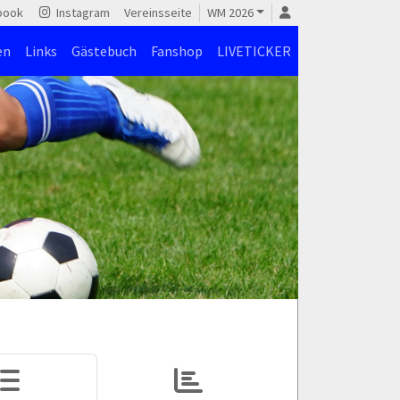
book
Instagram
Vereinsseite
WM 2026
en
Links
Gästebuch
Fanshop
LIVETICKER