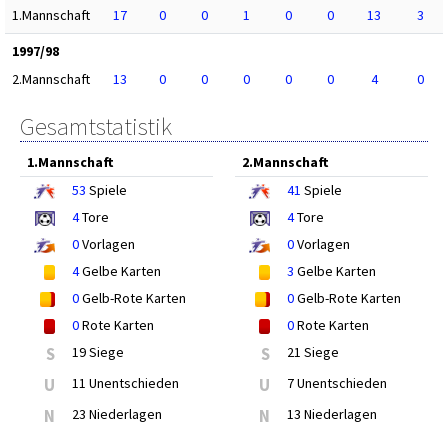
1.Mannschaft
17
0
0
1
0
0
13
3
1997/98
2.Mannschaft
13
0
0
0
0
0
4
0
Gesamtstatistik
1.Mannschaft
2.Mannschaft
53
Spiele
41
Spiele
4
Tore
4
Tore
0
Vorlagen
0
Vorlagen
4
Gelbe Karten
3
Gelbe Karten
0
Gelb-Rote Karten
0
Gelb-Rote Karten
0
Rote Karten
0
Rote Karten
S
19 Siege
S
21 Siege
U
11 Unentschieden
U
7 Unentschieden
N
23 Niederlagen
N
13 Niederlagen